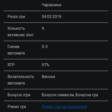
Чарівники
Реліз гри
04.03.2019
Кількість
9
активних лінії
Схема
5-3
автомата
RTP
97%
Волатильність
Висока
автомата
Бонусні ігри
Бонусні символи, Бонусна гра
Ризик гра
Ризик-гра на подвоєння