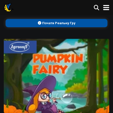
Почати Реальну Гру