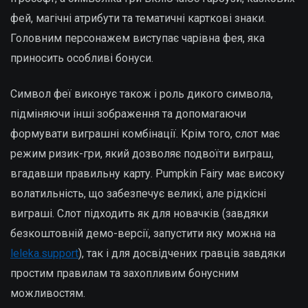
фей, магічні атрибути та тематичні карткові знаки.
Головним персонажем виступає чарівна фея, яка
приносить особливі бонуси.
Символ феї виконує також і роль дикого символа,
підміняючи інші зображення та допомагаючи
формувати виграшні комбінації. Крім того, слот має
режим ризик-гри, який дозволяє подвоїти виграш,
вгадавши правильну карту. Pumpkin Fairy має високу
волатильність, що забезпечує великі, але рідкісні
виграші. Слот підходить як для новачків (завдяки
безкоштовній демо-версії, запустити яку можна на
leleka.support
), так і для досвідчених гравців завдяки
простим правилам та захопливим бонусним
можливостям.