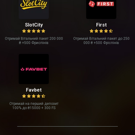
SlotCity
First
Отримай Вітальний пакет 200 000
Отримай Вітальний пакет до 250
₴ +500 Фриспінів
000 ₴ +500 Фріспінів
Favbet
Отримай на перший депозит
100% до ₴15000 + 300 FS