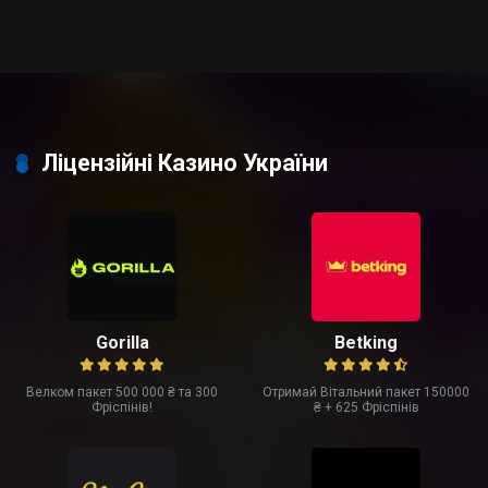
Ліцензійні Казино України
Gorilla
Betking
Велком пакет 500 000 ₴ та 300
Отримай Вітальний пакет 150000
Фріспінів!
₴ + 625 Фріспінів