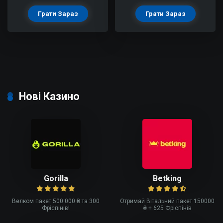
Грати Зараз
Грати Зараз
Нові Казино
Gorilla
Betking
Велком пакет 500 000 ₴ та 300
Отримай Вітальний пакет 150000
Фріспінів!
₴ + 625 Фріспінів