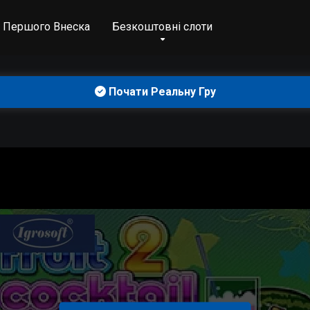
з Першого Внеска
Безкоштовні слоти
Почати Реальну Гру