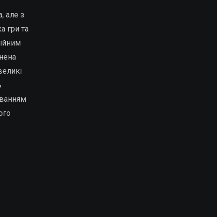
, але з
а гри та
гійним
нена
великі
ь
уванням
ого