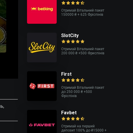
Отримай Вітальний пакет
150000 ₴ + 625 Фріспінів
SlotCity
Отримай Вітальний пакет
200 000 ₴ +500 Фриспінів
First
Отримай Вітальний пакет
до 250 000 ₴ +500
Фріспінів
ь,
Favbet
Отримай на перший
депозит 100% до ₴15000 +