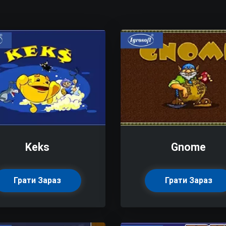
Keks
Gnome
Грати Зараз
Грати Зараз