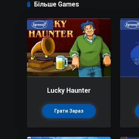
Більше Games
Lucky Haunter
Грати Зараз