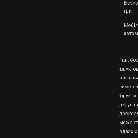
Безко
гри
Мобіл
автом
Fruit Co
фруктов
впізнав
символи
фрукти:
дарує ш
довкола
може ст
вдалою