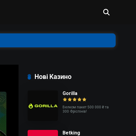
Нові Казино
Gorilla
Велком пакет 500 000 ₴ та
300 Фріспінів!
Betking