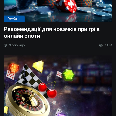
Гемблінг
Рекомендації для новачкiв при грi в
онлайн слоти
3 роки ago
1184