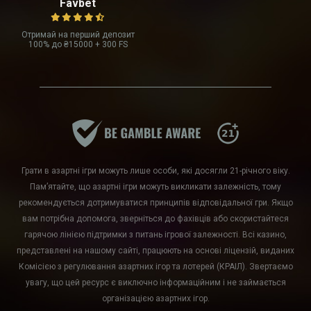
Favbet
Отримай на перший депозит
100% до ₴15000 + 300 FS
Грати в азартні ігри можуть лише особи, які досягли 21-річного віку.
Пам’ятайте, що азартні ігри можуть викликати залежність, тому
рекомендується дотримуватися принципів відповідальної гри. Якщо
вам потрібна допомога, зверніться до фахівців або скористайтеся
гарячою лінією підтримки з питань ігрової залежності. Всі казино,
представлені на нашому сайті, працюють на основі ліцензій, виданих
Комісією з регулювання азартних ігор та лотерей (КРАІЛ). Звертаємо
увагу, що цей ресурс є виключно інформаційним і не займається
організацією азартних ігор.