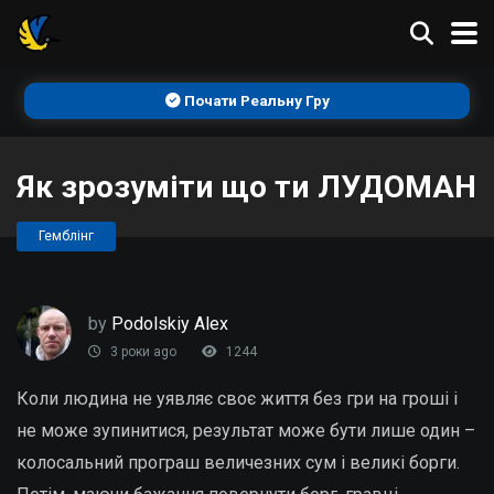
Почати Реальну Гру
Як зрозуміти що ти ЛУДОМАН
Гемблінг
by
Podolskiy Alex
3 роки ago
1244
Коли людина не уявляє своє життя без гри на гроші і
не може зупинитися, результат може бути лише один –
колосальний програш величезних сум і великі борги.