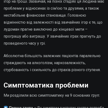
ігор на гроші. Зазвичай, на пізніх стадіях ця людина має
проблеми у відносинах із сім’єю та друзями, а також
нестабільне фінансове становище. Головною
відмінністю від залежності від звичайних ігор є те, що
лудоман прагне виключно до кінцевої мети –
програшу або виграшу. У звичайних іграх прагнуть до
проведеного часу у грі.
Абсолютна більшість залежних пацієнтів паралельно
страждають на алкоголізм, наркозалежність,
стурбованість і схильність до страхів різного ступеня.
Симптоматика проблеми
Ми розділили всю симптоматику на 9 основних груп:
Перша група
– Як симптом виступає гостра потреба