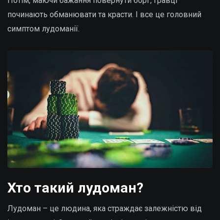
Потім, маючи бажання повернути борг, гравці
починають обманювати та красти. І все це головний
симптом лудоманії.
Хто такий лудоман?
Лудоман – це людина, яка страждає залежністю від