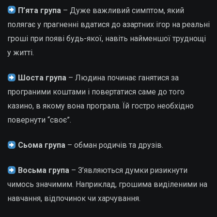
П’ята група
– Дуже важливий симптом, який
полягає у прагненні вдатися до азартних ігор на реальні
гроші при появі будь-якої, навіть найменшої труднощі
у житті.
Шоста група
– Людина починає ганятися за
програними коштами і повертатися саме до того
казино, в якому вона програла. Їй гостро необхідно
повернути “своє”.
Сьома група
– обман родичів та друзів.
Восьма група
– З’являються думки ризикнути
чимось значимим. Наприклад, грошима виділеними на
навчання, відпочинок чи харчування.