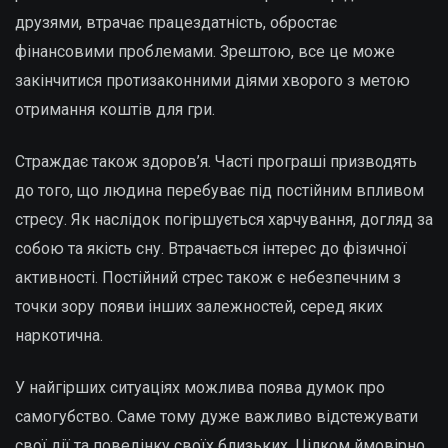
друзями, втрачає працездатність, обростає
фінансовими проблемами. Зрештою, все це може
закінчитися протизаконними діями хворого з метою
отримання коштів для гри.
Страждає також здоров’я. Часті програші призводять
до того, що людина перебуває під постійним впливом
стресу. Як наслідок погіршується харчування, догляд за
собою та якість сну. Втрачається інтерес до фізичної
активності. Постійний стрес також є небезпечним з
точки зору появи інших залежностей, серед яких
наркотична.
У найгірших ситуаціях можлива поява думок про
самогубство. Саме тому дуже важливо відстежувати
свої дії та поведінку своїх близьких. Цілком ймовірно,