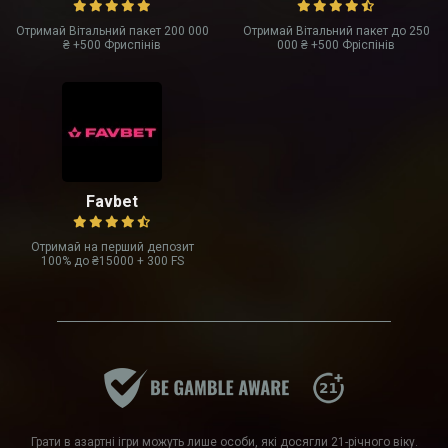
Отримай Вітальний пакет 200 000
Отримай Вітальний пакет до 250
₴ +500 Фриспінів
000 ₴ +500 Фріспінів
Favbet
Отримай на перший депозит
100% до ₴15000 + 300 FS
Грати в азартні ігри можуть лише особи, які досягли 21-річного віку.