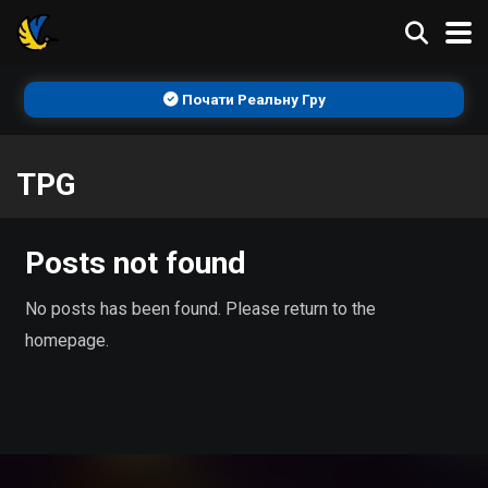
Почати Реальну Гру
TPG
Posts not found
No posts has been found. Please return to the
homepage.