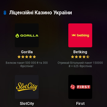
Ліцензійні Казино України
Gorilla
Betking
Велком пакет 500 000 ₴ та 300
Отримай Вітальний пакет 150000
Фріспінів!
₴ + 625 Фріспінів
SlotCity
First