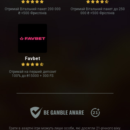
Отримай Вітальний пакет 200 000
Отримай Вітальний пакет до 250
₴ +500 Фриспінів
000 ₴ +500 Фріспінів
Favbet
Отримай на перший депозит
100% до ₴15000 + 300 FS
Грати в азартні ігри можуть лише особи, які досягли 21-річного віку.