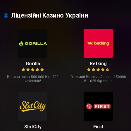
Ліцензійні Казино України
Gorilla
Betking
Велком пакет 500 000 ₴ та 300
Отримай Вітальний пакет 150000
Фріспінів!
₴ + 625 Фріспінів
SlotCity
First