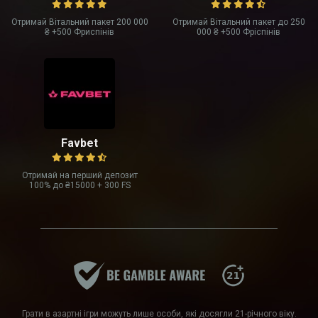
Отримай Вітальний пакет 200 000
Отримай Вітальний пакет до 250
₴ +500 Фриспінів
000 ₴ +500 Фріспінів
Favbet
Отримай на перший депозит
100% до ₴15000 + 300 FS
Грати в азартні ігри можуть лише особи, які досягли 21-річного віку.