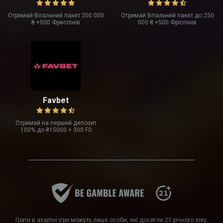
Отримай Вітальний пакет 200 000
Отримай Вітальний пакет до 250
₴ +500 Фриспінів
000 ₴ +500 Фріспінів
Favbet
Отримай на перший депозит
100% до ₴15000 + 300 FS
Грати в азартні ігри можуть лише особи, які досягли 21-річного віку.