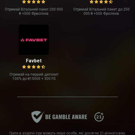
Отримай Вітальний пакет 200 000
Отримай Вітальний пакет до 250
₴ +500 Фриспінів
000 ₴ +500 Фріспінів
Favbet
Отримай на перший депозит
100% до ₴15000 + 300 FS
Грати в азартні ігри можуть лише особи, які досягли 21-річного віку.