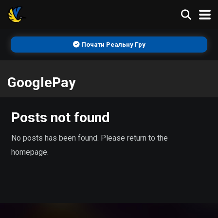
Почати Реальну Гру
GooglePay
Posts not found
No posts has been found. Please return to the
homepage.